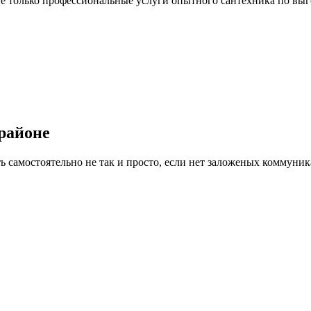
 только профессиональные услуги опытного сантехника по выг
районе
 самостоятельно не так и просто, если нет заложеных коммуник