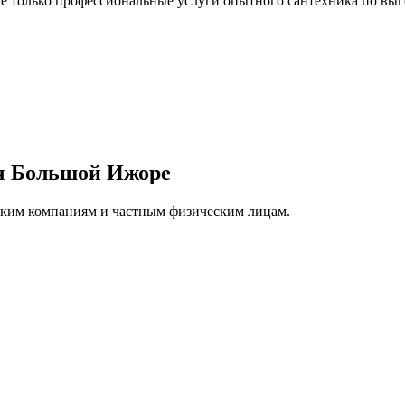
 только профессиональные услуги опытного сантехника по выг
юч Большой Ижоре
ским компаниям и частным физическим лицам.