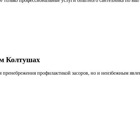
 только профессиональные услуги опытного сантехника по выг
ем Колтушах
ем пренебрежения профилактикой засоров, но и неизбежным явле