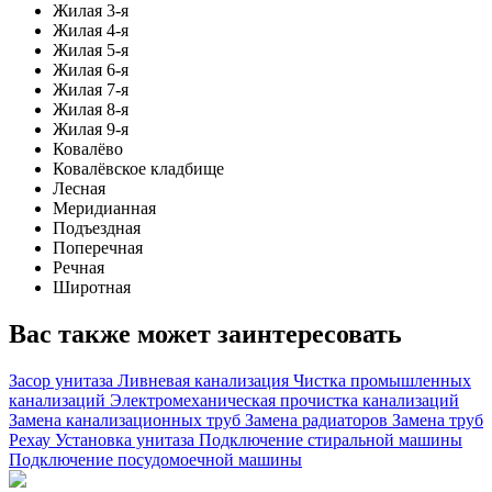
Жилая 3-я
Жилая 4-я
Жилая 5-я
Жилая 6-я
Жилая 7-я
Жилая 8-я
Жилая 9-я
Ковалёво
Ковалёвское кладбище
Лесная
Меридианная
Подъездная
Поперечная
Речная
Широтная
Вас также может заинтересовать
Засор унитаза
Ливневая канализация
Чистка промышленных
канализаций
Электромеханическая прочистка канализаций
Замена канализационных труб
Замена радиаторов
Замена труб
Рехау
Установка унитаза
Подключение стиральной машины
Подключение посудомоечной машины