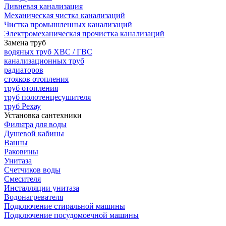
Ливневая канализация
Механическая чистка канализаций
Чистка промышленных канализаций
Электромеханическая прочистка канализаций
Замена труб
водяных труб ХВС / ГВС
канализационных труб
радиаторов
стояков отопления
труб отопления
труб полотенцесушителя
труб Рехау
Установка сантехники
Фильтра для воды
Душевой кабины
Ванны
Раковины
Унитаза
Счетчиков воды
Смесителя
Инсталляции унитаза
Водонагревателя
Подключение стиральной машины
Подключение посудомоечной машины