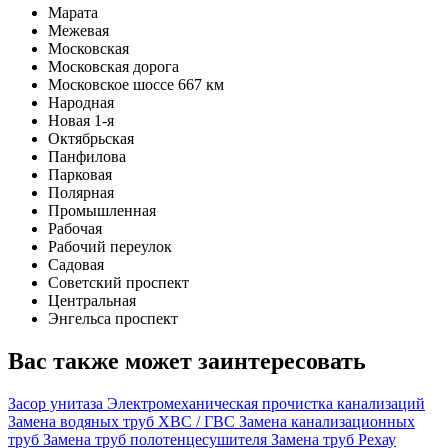
Марата
Межевая
Московская
Московская дорога
Московское шоссе 667 км
Народная
Новая 1-я
Октябрьская
Панфилова
Парковая
Полярная
Промышленная
Рабочая
Рабочий переулок
Садовая
Советский проспект
Центральная
Энгельса проспект
Вас также может заинтересовать
Засор унитаза
Электромеханическая прочистка канализаций
Замена водяных труб ХВС / ГВС
Замена канализационных
труб
Замена труб полотенцесушителя
Замена труб Рехау