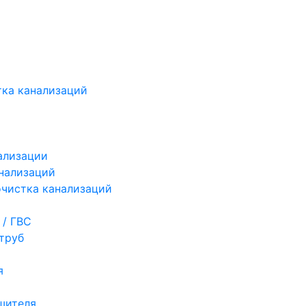
ка канализаций
ализации
нализаций
чистка канализаций
 / ГВС
труб
я
шителя