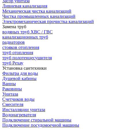
Засор унитаза
Ливневая канализация
Механическая чистка канализаций
Чистка промышленных канализаций
Электромеханическая прочистка канализаций
Замена труб
водяных труб ХВС / ГВС
канализационных труб
радиаторов
стояков отопления
труб отопления
труб полотенцесушителя
труб Рехау
Установка сантехники
Фильтра для воды
Душевой кабины
Ванны
Раковины
Унитаза
Счетчиков воды
Смесителя
Инсталляции унитаза
Водонагревателя
Подключение стиральной машины
Подключение посудомоечной машины