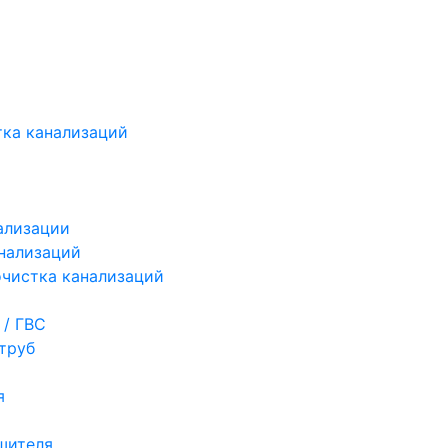
ка канализаций
ализации
нализаций
чистка канализаций
 / ГВС
труб
я
шителя