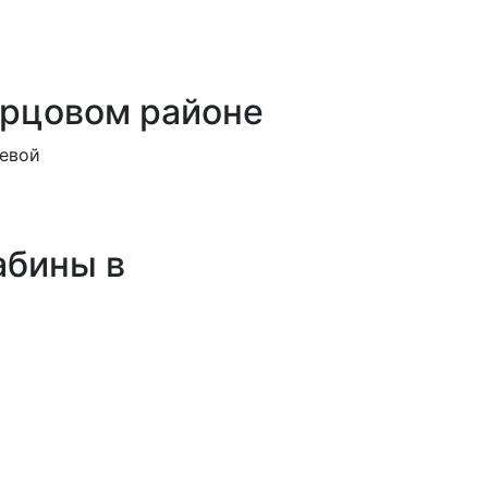
орцовом районе
шевой
абины в