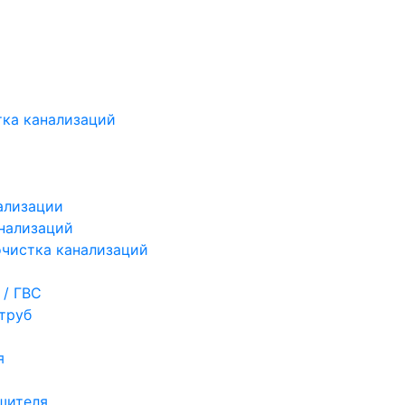
ка канализаций
ализации
нализаций
чистка канализаций
 / ГВС
труб
я
шителя