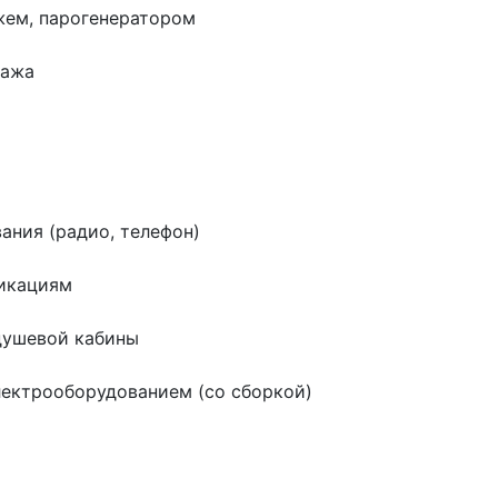
жем, парогенератором
сажа
ания (радио, телефон)
икациям
душевой кабины
лектрооборудованием (со сборкой)