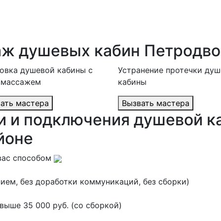
аж душевых кабин Петродв
овка душевой кабины с
Устранение протечки ду
омассажем
кабины
Вызвать мастера
Вызвать мастера
и и подключения душевой к
йоне
вас способом
ием, без доработки коммуникаций, без сборки)
ыше 35 000 руб. (со сборкой)