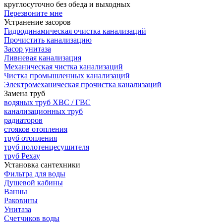
круглосуточно без обеда и выходных
Перезвоните мне
Устранение засоров
Гидродинамическая очистка канализаций
Прочистить канализацию
Засор унитаза
Ливневая канализация
Механическая чистка канализаций
Чистка промышленных канализаций
Электромеханическая прочистка канализаций
Замена труб
водяных труб ХВС / ГВС
канализационных труб
радиаторов
стояков отопления
труб отопления
труб полотенцесушителя
труб Рехау
Установка сантехники
Фильтра для воды
Душевой кабины
Ванны
Раковины
Унитаза
Счетчиков воды