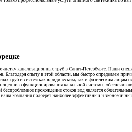
 только профессиональные услуги опытного сантехника по выг
орецке
очистку канализационных труб в Санкт-Петербурге. Наши специ
 Благодаря опыту в этой области, мы быстро определяем причину
нных труб и систем как юридическим, так и физическим лицам п
олноценного функционирования канальной системы, обеспечив
 беспроблемное прохождение стоков вод является обязательны
и наша компания подберёт наиболее эффективный и экономичный