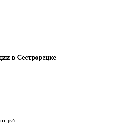
ции в Сестрорецке
ора труб