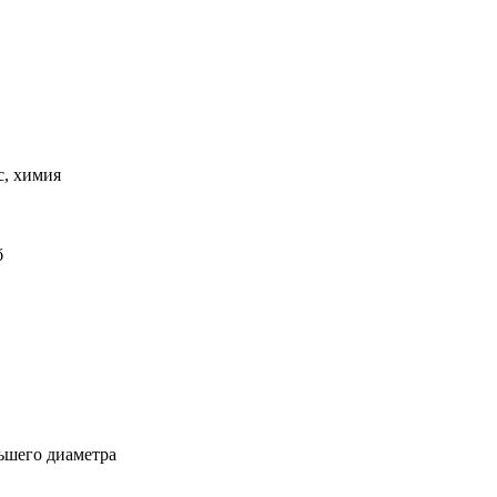
с, химия
б
льшего диаметра