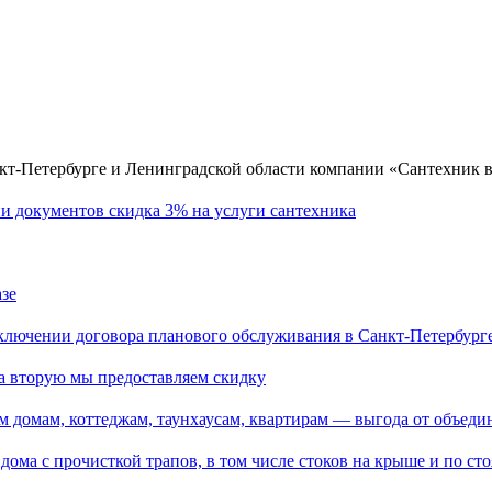
нкт-Петербурге и Ленинградской области компании «Сантехник 
и документов скидка 3% на услуги сантехника
азе
аключении договора планового обслуживания в Санкт-Петербург
на вторую мы предоставляем скидку
м домам, коттеджам, таунхаусам, квартирам — выгода от объеди
дома с прочисткой трапов, в том числе стоков на крыше и по ст