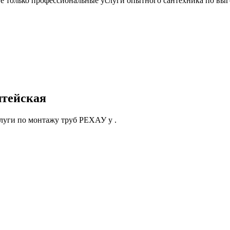
 только профессиональные услуги опытного сантехника по выг
тейская
луги по монтажу труб РЕХАУ у .