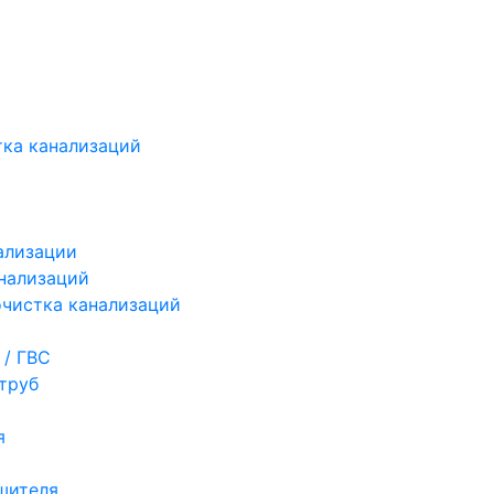
ка канализаций
ализации
нализаций
чистка канализаций
 / ГВС
труб
я
шителя