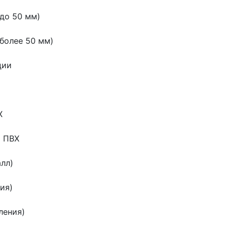
до 50 мм)
более 50 мм)
ции
Х
а ПВХ
лл)
ия)
ления)