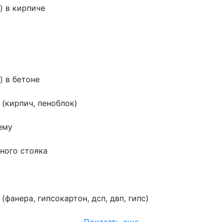
) в кирпиче
) в бетоне
(кирпич, пеноблок)
ему
ного стояка
фанера, гипсокартон, дсп, двп, гипс)