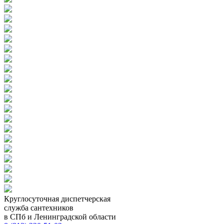
Круглосуточная диспетчерская
служба сантехников
в СПб и Ленинградской области