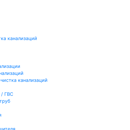
ка канализаций
ализации
нализаций
чистка канализаций
 / ГВС
труб
я
шителя