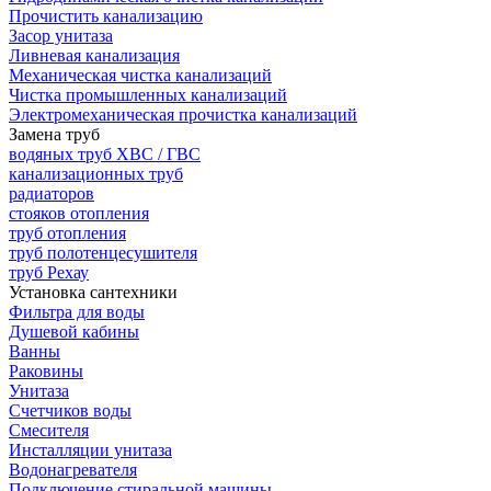
Прочистить канализацию
Засор унитаза
Ливневая канализация
Механическая чистка канализаций
Чистка промышленных канализаций
Электромеханическая прочистка канализаций
Замена труб
водяных труб ХВС / ГВС
канализационных труб
радиаторов
стояков отопления
труб отопления
труб полотенцесушителя
труб Рехау
Установка сантехники
Фильтра для воды
Душевой кабины
Ванны
Раковины
Унитаза
Счетчиков воды
Смесителя
Инсталляции унитаза
Водонагревателя
Подключение стиральной машины