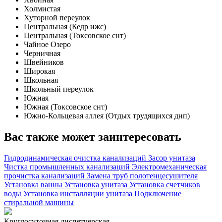
Холмистая
Хуторной переулок
Центральная (Кедр ижс)
Центральная (Токсовское снт)
Чайное Озеро
Черничная
Швейников
Широкая
Школьная
Школьный переулок
Южная
Южная (Токсовское снт)
Южно-Кольцевая аллея (Отдых трудящихся днп)
Вас также может заинтересовать
Гидродинамическая очистка канализаций
Засор унитаза
Чистка промышленных канализаций
Электромеханическая
прочистка канализаций
Замена труб полотенцесушителя
Установка ванны
Установка унитаза
Установка счетчиков
воды
Установка инсталляции унитаза
Подключение
стиральной машины
Круглосуточная диспетчерская