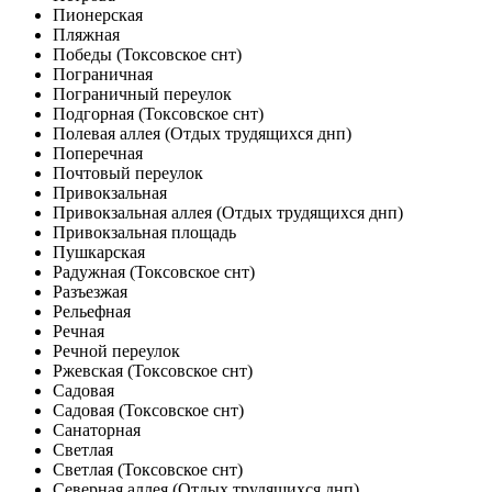
Пионерская
Пляжная
Победы (Токсовское снт)
Пограничная
Пограничный переулок
Подгорная (Токсовское снт)
Полевая аллея (Отдых трудящихся днп)
Поперечная
Почтовый переулок
Привокзальная
Привокзальная аллея (Отдых трудящихся днп)
Привокзальная площадь
Пушкарская
Радужная (Токсовское снт)
Разъезжая
Рельефная
Речная
Речной переулок
Ржевская (Токсовское снт)
Садовая
Садовая (Токсовское снт)
Санаторная
Светлая
Светлая (Токсовское снт)
Северная аллея (Отдых трудящихся днп)