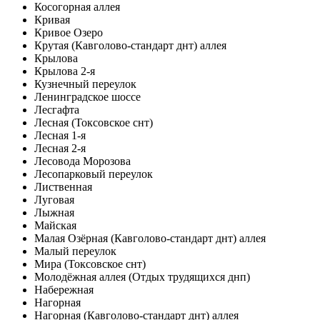
Косогорная аллея
Кривая
Кривое Озеро
Крутая (Кавголово-стандарт днт) аллея
Крылова
Крылова 2-я
Кузнечный переулок
Ленинградское шоссе
Лесгафта
Лесная (Токсовское снт)
Лесная 1-я
Лесная 2-я
Лесовода Морозова
Лесопарковый переулок
Лиственная
Луговая
Лыжная
Майская
Малая Озёрная (Кавголово-стандарт днт) аллея
Малый переулок
Мира (Токсовское снт)
Молодёжная аллея (Отдых трудящихся днп)
Набережная
Нагорная
Нагорная (Кавголово-стандарт днт) аллея