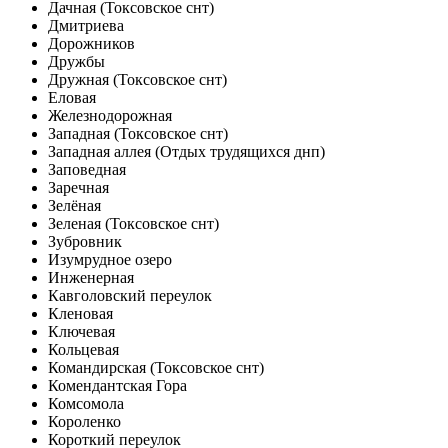
Дачная (Токсовское снт)
Дмитриева
Дорожников
Дружбы
Дружная (Токсовское снт)
Еловая
Железнодорожная
Западная (Токсовское снт)
Западная аллея (Отдых трудящихся днп)
Заповедная
Заречная
Зелёная
Зеленая (Токсовское снт)
Зубровник
Изумрудное озеро
Инженерная
Кавголовский переулок
Кленовая
Ключевая
Кольцевая
Командирская (Токсовское снт)
Комендантская Гора
Комсомола
Короленко
Короткий переулок