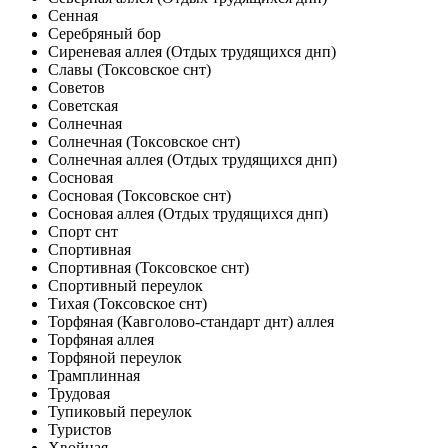
Сенная
Серебряный бор
Сиреневая аллея (Отдых трудящихся днп)
Славы (Токсовское снт)
Советов
Советская
Солнечная
Солнечная (Токсовское снт)
Солнечная аллея (Отдых трудящихся днп)
Сосновая
Сосновая (Токсовское снт)
Сосновая аллея (Отдых трудящихся днп)
Спорт снт
Спортивная
Спортивная (Токсовское снт)
Спортивный переулок
Тихая (Токсовское снт)
Торфяная (Кавголово-стандарт днт) аллея
Торфяная аллея
Торфяной переулок
Трамплинная
Трудовая
Тупиковый переулок
Туристов
Хвойная