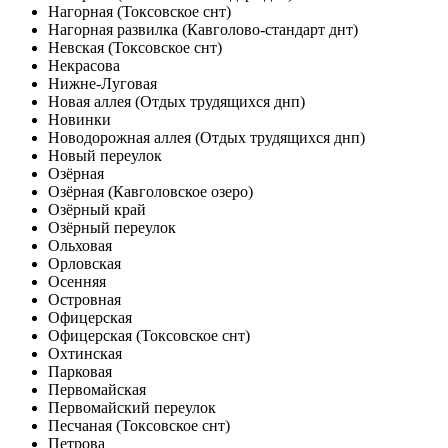
Нагорная (Токсовское снт)
Нагорная развилка (Кавголово-стандарт днт)
Невская (Токсовское снт)
Некрасова
Нижне-Луговая
Новая аллея (Отдых трудящихся днп)
Новинки
Новодорожная аллея (Отдых трудящихся днп)
Новый переулок
Озёрная
Озёрная (Кавголовское озеро)
Озёрный край
Озёрный переулок
Ольховая
Орловская
Осенняя
Островная
Офицерская
Офицерская (Токсовское снт)
Охтинская
Парковая
Первомайская
Первомайский переулок
Песчаная (Токсовское снт)
Петрова