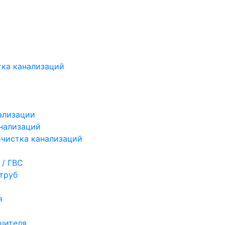
ка канализаций
ализации
нализаций
чистка канализаций
 / ГВС
труб
я
шителя