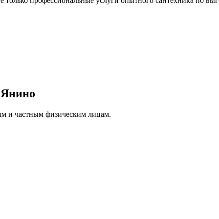
 только профессиональные услуги опытного сантехника по выг
 Янино
ям и частным физическим лицам.