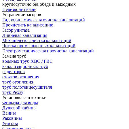
круглосуточно без обеда и выходных
Перезвоните мне
Устранение засоров
Гидродинамическая очистка канализаций
Прочистить канализацию
Засор унитаза
Ливневая канализация
Механическая чистка канализаций
Чистка промышленных канализаций
Электромеханическая прочистка канализаций
Замена труб
водяных труб ХВС / ГВС
канализационных труб
радиаторов
стояков отопления
труб отопления
труб полотенцесушителя
труб Рехау
Установка сантехники
Фильтра для воды
Душевой кабины
Ванны
Раковины
Унитаза
Счетчиков воды