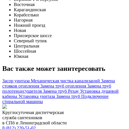
Восточная
Карагандинская
Корабсельки
Нагорная
Нижний проезд
Новая
Приозерское шоссе
Северный тупик
Центральная
Шоссейная
Южная
Вас также может заинтересовать
Засор унитаза
Механическая чистка канализаций
Замена
стояков отопления
Замена труб отопления
Замена труб
полотенцесушителя
Замена труб Рехау
Установка душевой
кабины
Установка унитаза
Замена труб
Подключение
стиральной машины
Круглосуточная диспетчерская
служба сантехников
в СПб и Ленинградской области
8 (812) 220-51-02