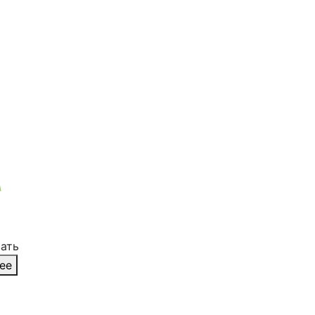
вать
ее