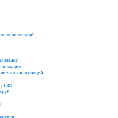
ка канализаций
ализации
нализаций
чистка канализаций
 / ГВС
труб
я
шителя