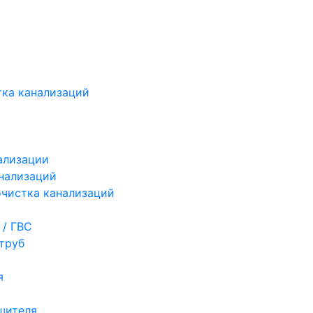
ка канализаций
ализации
нализаций
чистка канализаций
 / ГВС
труб
я
шителя