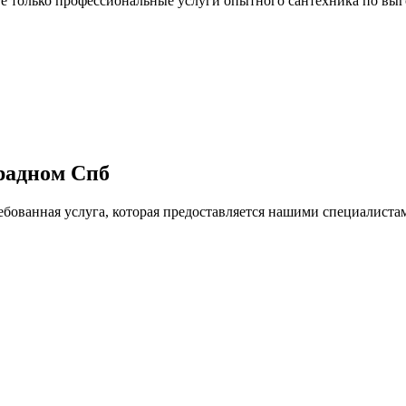
 только профессиональные услуги опытного сантехника по выг
радном Спб
ебованная услуга, которая предоставляется нашими специалиста