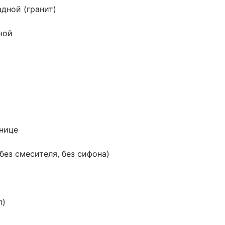
дной (гранит)
ной
шнице
без смесителя, без сифона)
л)