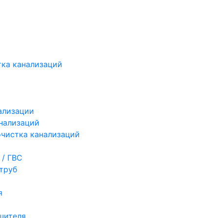
ка канализаций
ализации
нализаций
чистка канализаций
 / ГВС
труб
я
шителя