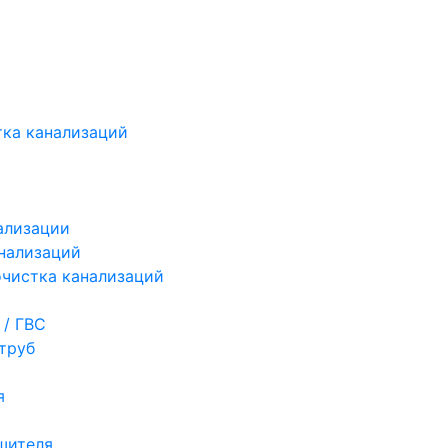
ка канализаций
ализации
нализаций
чистка канализаций
 / ГВС
труб
я
шителя