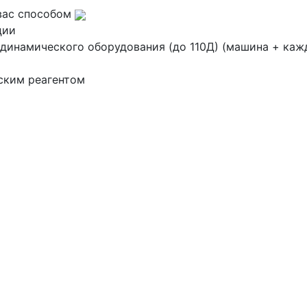
вас способом
ции
динамического оборудования (до 110Д) (машина + каж
ским реагентом