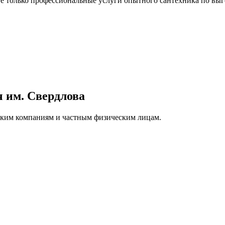
 только профессиональные услуги опытного сантехника по выг
 им. Свердлова
ским компаниям и частным физическим лицам.