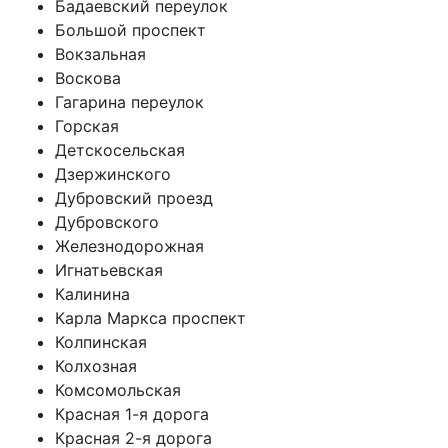
Бадаевский переулок
Большой проспект
Вокзальная
Воскова
Гагарина переулок
Горская
Детскосельская
Дзержинского
Дубровский проезд
Дубровского
Железнодорожная
Игнатьевская
Калинина
Карла Маркса проспект
Колпинская
Колхозная
Комсомольская
Красная 1-я дорога
Красная 2-я дорога