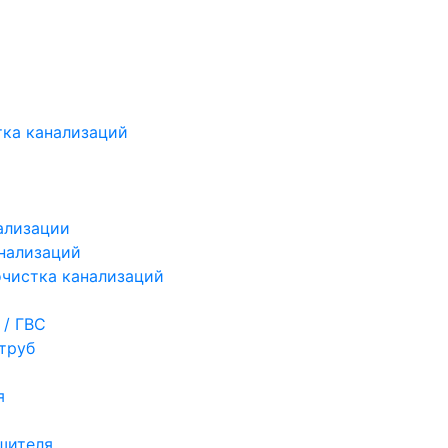
ка канализаций
ализации
нализаций
чистка канализаций
 / ГВС
труб
я
шителя